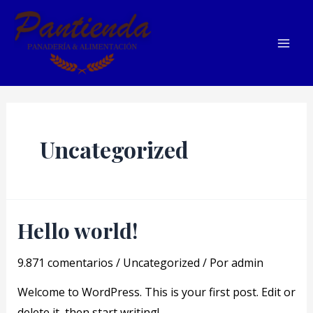
Ir
al
contenido
Mai
Men
Uncategorized
Hello world!
9.871 comentarios
/
Uncategorized
/ Por
admin
Welcome to WordPress. This is your first post. Edit or
delete it, then start writing!